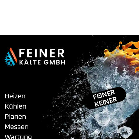
FEINER
Heizen
KEINER
Kühlen
Planen
Messen
Wartung