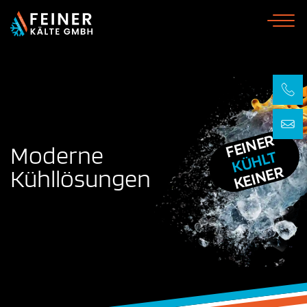
Skip
to
content
FEINER
Moderne
KÜHLT
KEINER
Kühllösungen