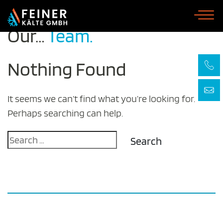
Our…
Team.
Skip
to
content
Nothing Found
It seems we can’t find what you’re looking for.
Perhaps searching can help.
Search